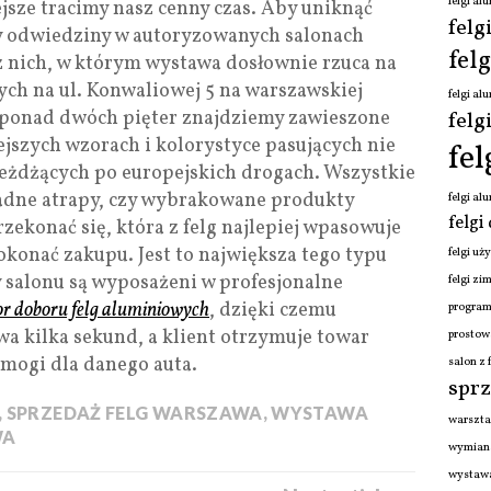
felgi a
ejsze tracimy nasz cenny czas. Aby uniknąć
felg
y odwiedziny w autoryzowanych salonach
fel
 nich, w którym wystawa dosłownie rzuca na
wych na ul. Konwaliowej 5 na warszawskiej
felgi a
ci ponad dwóch pięter znajdziemy zawieszone
felg
ejszych wzorach i kolorystyce pasujących nie
fe
eżdżących po europejskich drogach. Wszystkie
 żadne atrapy, czy wybrakowane produkty
felgi a
felgi
ekonać się, która z felg najlepiej wpasowuje
okonać zakupu. Jest to największa tego typu
felgi u
y salonu są wyposażeni w profesjonalne
felgi zi
or doboru felg aluminiowych
, dzięki czemu
program
a kilka sekund, a klient otrzymuje towar
prostow
ymogi dla danego auta.
salon z
sprz
,
SPRZEDAŻ FELG WARSZAWA
,
WYSTAWA
warszta
WA
wymiana
wystawa