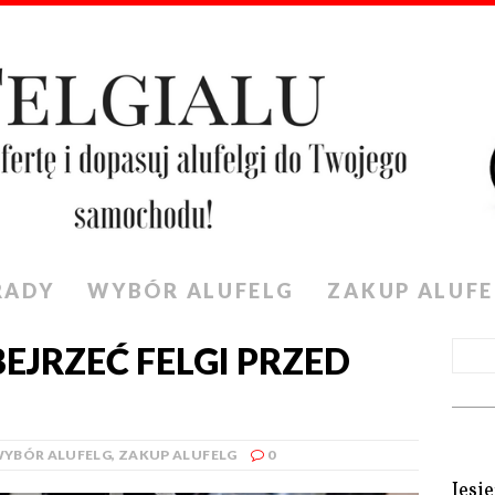
RADY
WYBÓR ALUFELG
ZAKUP ALUFE
EJRZEĆ FELGI PRZED
YBÓR ALUFELG
,
ZAKUP ALUFELG
0
Jesi