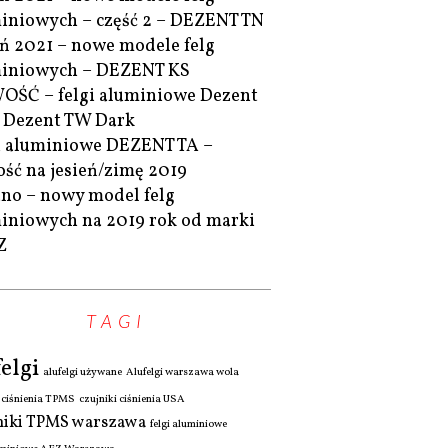
iniowych – część 2 – DEZENT TN
eń 2021 – nowe modele felg
iniowych – DEZENT KS
ŚĆ – felgi aluminiowe Dezent
 Dezent TW Dark
i aluminiowe DEZENT TA –
ść na jesień/zimę 2019
no – nowy model felg
iniowych na 2019 rok od marki
Z
TAGI
elgi
alufelgi używane
Alufelgi warszawa wola
i ciśnienia TPMS
czujniki ciśnienia USA
niki TPMS warszawa
felgi aluminiowe