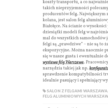
koszty transportu, a co najważni
takich nieprzyjemności polecam
producentów felg. Największym z
kolana, jest salon felg aluminio
Białołęce. Na ścianie o wysokoś
dziesiątki modeli felg w najróżni
mal do wszystkich samochodów j
felgi są „prawdziwe” – nie są to
ekspozycyjne. Można naocznie prz
się w nasze gusta i ewentualnie d
wystawa felg Warszawa
. Pracownic
narzędzia takiej jak np.
konfigurat
sprawdzenie kompatybilności trw
idealnie pasujący i spełniający w
SALON Z FELGAMI WARSZAWA
FELG ALUMINIOWYCH WARSZA