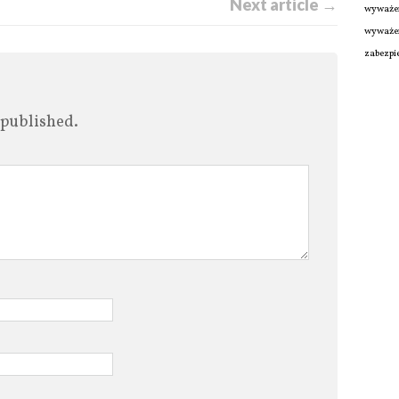
Next article →
wyważe
wyważen
zabezpie
 published.