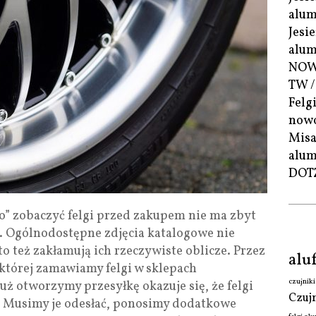
alum
Jesi
alum
NOWO
TW /
Felg
nowo
Misa
alum
DOT
o” zobaczyć felgi przed zakupem nie ma zbyt
. Ogólnodostępne zdjęcia katalogowe nie
to też zakłamują ich rzeczywiste oblicze. Przez
aluf
 której zamawiamy felgi w sklepach
czujnik
uż otworzymy przesyłkę okazuje się, że felgi
Czuj
h. Musimy je odesłać, ponosimy dodatkowe