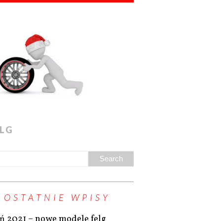
LG
OSTATNIE WPISY
eń 2021 – nowe modele felg