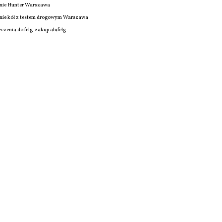
nie Hunter Warszawa
ie kół z testem drogowym Warszawa
czenia do felg
zakup alufelg