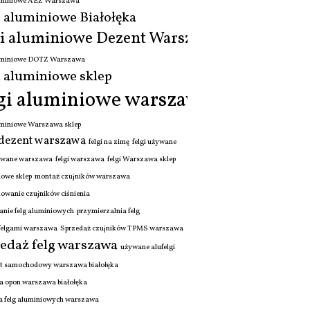
luminiowe AEZ Warszawa
i aluminiowe Białołęka
gi aluminiowe Dezent Warszawa
luminiowe DOTZ Warszawa
i aluminiowe sklep
lgi aluminiowe warszawa
luminiowe Warszawa sklep
 dezent warszawa
felgi na zimę
felgi używane
żywane warszawa
felgi warszawa
felgi Warszawa sklep
mowe sklep
montaż czujników warszawa
owanie czujników ciśnienia
anie felg aluminiowych
przymierzalnia felg
 felgami warszawa
Sprzedaż czujników TPMS warszawa
edaż felg warszawa
używane alufelgi
t samochodowy warszawa białołęka
 opon warszawa białołęka
 felg aluminiowych warszawa