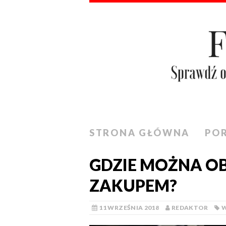
STRONA GŁÓWNA
PO
GDZIE MOŻNA OB
ZAKUPEM?
11 WRZEŚNIA 2018
REDAKTOR
W