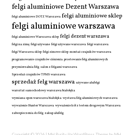
felgi aluminiowe Dezent Warszawa
felgi aluminiowe sklep
felgi aluminiowe DOTZ Warszawa
felgi aluminiowe warszawa
felgi dezent warszawa
felgi aluminiowe Warszawa sklep
felgi na zimę
felgi używane
felgi używane warszawa
felgi warszawa
felgi Warszawa sklep
felgi zimowe sklep
montaż czujników warszawa
programowanie czujników ciśnienia
prostowanie felg aluminiowych
przymierzalnia felg
salon z felgami warszawa
Sprzedaż czujników TPMS warszawa
sprzedaż felg warszawa
używane alufelgi
warsztat samochodowy warszawa białołęka
wymiana opon warszawa białołęka
wystawa felg aluminiowych warszawa
wyważenie Hunter Warszawa
wyważenie kół z testem drogowym Warszawa
zabezpieczenia do felg
zakup alufelg
Copyright © 2026 | MH Purity
lite
WordPress Theme by
MH