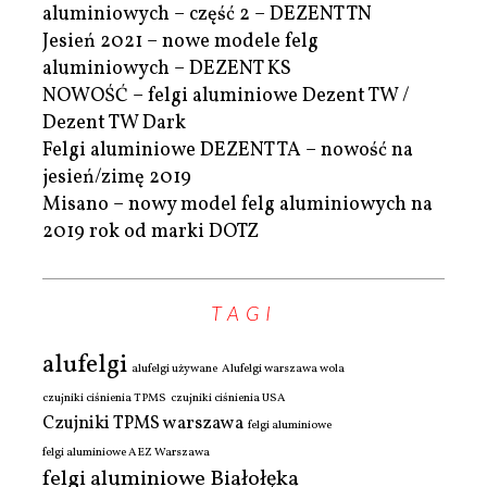
aluminiowych – część 2 – DEZENT TN
Jesień 2021 – nowe modele felg
aluminiowych – DEZENT KS
NOWOŚĆ – felgi aluminiowe Dezent TW /
Dezent TW Dark
Felgi aluminiowe DEZENT TA – nowość na
jesień/zimę 2019
Misano – nowy model felg aluminiowych na
2019 rok od marki DOTZ
TAGI
alufelgi
alufelgi używane
Alufelgi warszawa wola
czujniki ciśnienia TPMS
czujniki ciśnienia USA
Czujniki TPMS warszawa
felgi aluminiowe
felgi aluminiowe AEZ Warszawa
felgi aluminiowe Białołęka