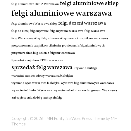
felgi aluminiowe sklep
felgi aluminiowe DOTZ Warszawa
felgi aluminiowe warszawa
felgi dezent warszawa
felgi aluminiowe Warszawa sklep
felgi na zimę
felgi używane
felgi używane warszawa
felgi warszawa
felgi Warszawa sklep
felgi zimowe sklep
montaż czujników warszawa
programowanie czujników ciśnienia
prostowanie felg aluminiowych
przymierzalnia felg
salon z felgami warszawa
Sprzedaż czujników TPMS warszawa
sprzedaż felg warszawa
używane alufelgi
warsztat samochodowy warszawa białołęka
wymiana opon warszawa białołęka
wystawa felg aluminiowych warszawa
wyważenie Hunter Warszawa
wyważenie kół z testem drogowym Warszawa
zabezpieczenia do felg
zakup alufelg
Copyright © 2026 | MH Purity
lite
WordPress Theme by
MH
Themes